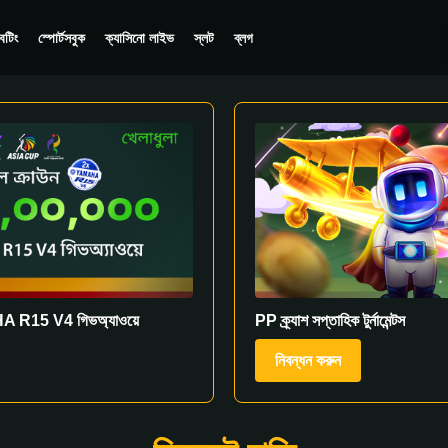
েটিং
স্পোর্টসবুক
ক্যাসিনো লাইভ
স্লট
ব্লগ
MAHA R15 V4 গিভঅ্যাওয়ে
PP ক্র্যাশ সপ্তাহিক টুর্নামেন্টস
নিবন্ধন করুন