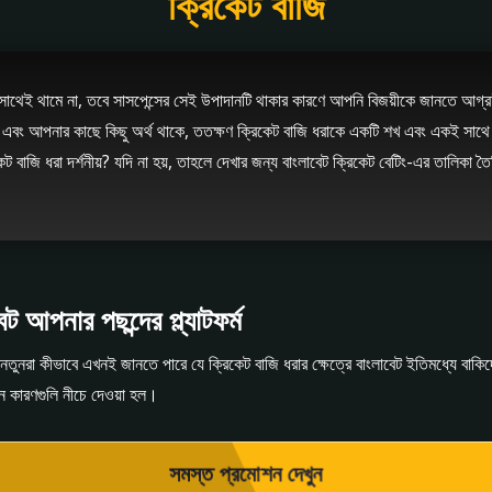
ক্রিকেট বাজি
 সাথেই থামে না, তবে সাসপেন্সের সেই উপাদানটি থাকার কারণে আপনি বিজয়ীকে জানতে আগ্র
় এবং আপনার কাছে কিছু অর্থ থাকে, ততক্ষণ ক্রিকেট বাজি ধরাকে একটি শখ এবং একই সাথে স
 বাজি ধরা দর্শনীয়? যদি না হয়, তাহলে দেখার জন্য বাংলাবেট ক্রিকেট বেটিং-এর তালিকা 
 আপনার পছন্দের প্ল্যাটফর্ম
তুনরা কীভাবে এখনই জানতে পারে যে ক্রিকেট বাজি ধরার ক্ষেত্রে বাংলাবেট ইতিমধ্যে বাক
ান কারণগুলি নীচে দেওয়া হল।
সমস্ত প্রমোশন দেখুন