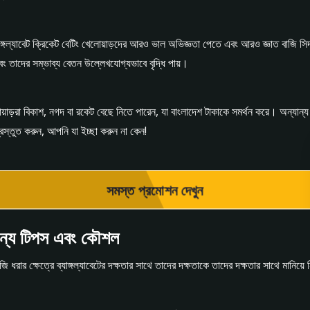
াঙ্গল্যাবেট ক্রিকেট বেটিং খেলোয়াড়দের আরও ভাল অভিজ্ঞতা পেতে এবং আরও জ্ঞাত বাজি সিদ
 তাদের সম্ভাব্য বেতন উল্লেখযোগ্যভাবে বৃদ্ধি পায়।
াড়রা বিকাশ, নগদ বা রকেট বেছে নিতে পারেন, যা বাংলাদেশ টাকাকে সমর্থন করে। অন্যান্য অর্থ
রস্তুত করুন, আপনি যা ইচ্ছা করুন না কেন!
সমস্ত প্রমোশন দেখুন
র জন্য টিপস এবং কৌশল
াজি ধরার ক্ষেত্রে ব্যাঙ্গল্যাবেটের দক্ষতার সাথে তাদের দক্ষতাকে তাদের দক্ষতার সাথে মানি