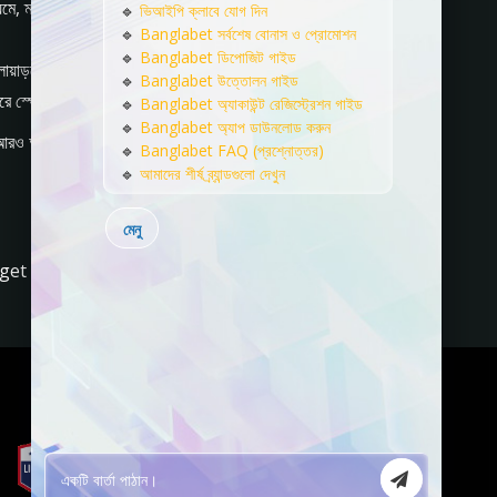
মাধ্যমে, ম্যাচে অনুভূত ভারসাম্যহীনতার সুযোগ নেওয়া আরও অনুকূল বাজি ধরার
🔹
ভিআইপি ক্লাবে যোগ দিন
🔹
Banglabet সর্বশেষ বোনাস ও প্রোমোশন
🔹
Banglabet ডিপোজিট গাইড
োয়াড়দের সাহায্য করার জন্য ব্যাঙ্গল্যাবেট সংস্থান সরবরাহ করে।
🔹
Banglabet উত্তোলন গাইড
রে স্প্রেড বেটিং বেছে নিন।
🔹
Banglabet অ্যাকাউন্ট রেজিস্ট্রেশন গাইড
🔹
Banglabet অ্যাপ ডাউনলোড করুন
বং আরও অনেক কিছু।
🔹
Banglabet FAQ (প্রশ্নোত্তর)
🔹
আমাদের শীর্ষ ব্র্যান্ডগুলো দেখুন
মেনু
 get any more intrigued, and start your cricket