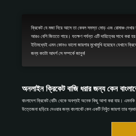
ক্রিকেট যে মজা নিয়ে আসে তা কেবল সমস্ত মোড় এবং রোমাঞ্চ দেখার
আরও বেশি জিততে পারে। যতক্ষণ পর্যন্ত এটি দায়িত্বের সাথে করা হয
ইতিমধ্যেই এমন কোনও ভালো জায়গার মুখোমুখি হয়েছেন যেখানে ক্রিকেট
জন্য কতটা আদর্শ সে সম্পর্কে জানুন!
অনলাইন ক্রিকেট বাজি ধরার জন্য কেন বাংলাবেট
বাংলাদেশ ক্রিকেট বেটিং থেকে অবশ্যই অনেক কিছু আশা করা যায়। এমনকি ন
উত্তেজনা ছড়িয়ে দেওয়ার জন্য বাংলাবেট কেন একটি নিখুঁত জায়গা তার প্রধ